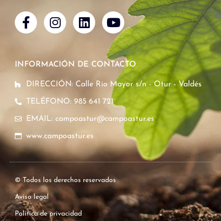
INFORMACIÓN DE CONTACTO
DIRECCIÓN: Calle Río Mayor s/n - Otur - Valdés
TELÉFONO: 985 641 721
EMAIL: campoastur@campoastur.es
www.campoastur.es
© Todos los derechos reservados
Aviso legal
Política de privacidad