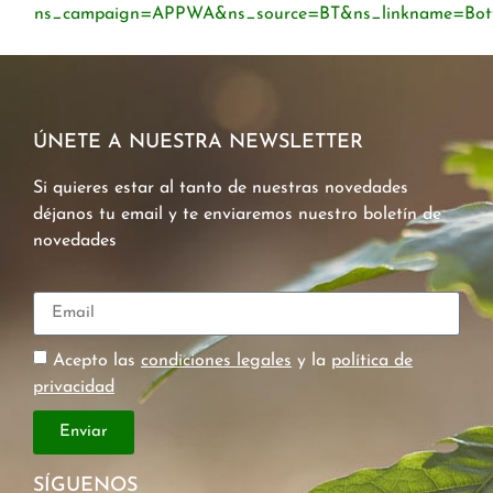
ns_campaign=APPWA&ns_source=BT&ns_linkname=Bo
ÚNETE A NUESTRA NEWSLETTER
Si quieres estar al tanto de nuestras novedades
déjanos tu email y te enviaremos nuestro boletín de
novedades
Acepto las
condiciones legales
y la
política de
privacidad
Enviar
SÍGUENOS