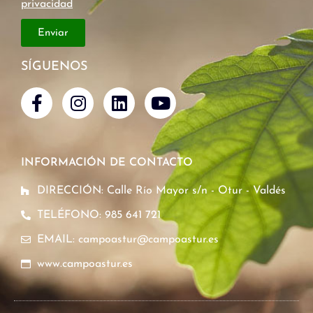
privacidad
Enviar
SÍGUENOS
INFORMACIÓN DE CONTACTO
DIRECCIÓN: Calle Río Mayor s/n - Otur - Valdés
TELÉFONO: 985 641 721
EMAIL: campoastur@campoastur.es
www.campoastur.es