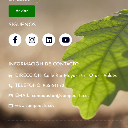
Enviar
SÍGUENOS
INFORMACIÓN DE CONTACTO
DIRECCIÓN: Calle Río Mayor s/n - Otur - Valdés
TELÉFONO: 985 641 721
EMAIL: campoastur@campoastur.es
www.campoastur.es