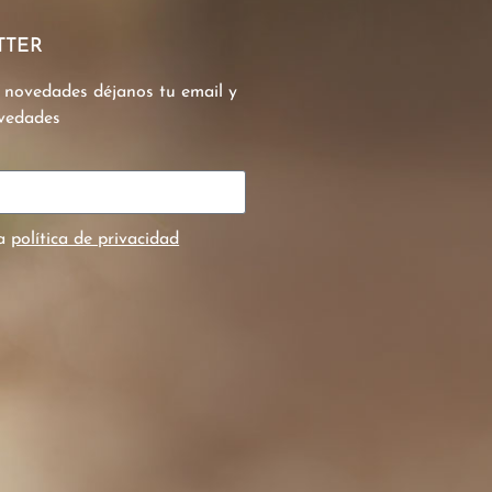
TTER
s novedades déjanos tu email y
ovedades
la
política de privacidad