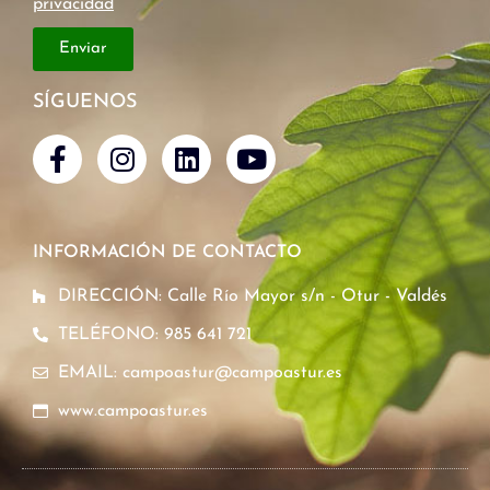
privacidad
Enviar
SÍGUENOS
INFORMACIÓN DE CONTACTO
DIRECCIÓN: Calle Río Mayor s/n - Otur - Valdés
TELÉFONO: 985 641 721
EMAIL: campoastur@campoastur.es
www.campoastur.es