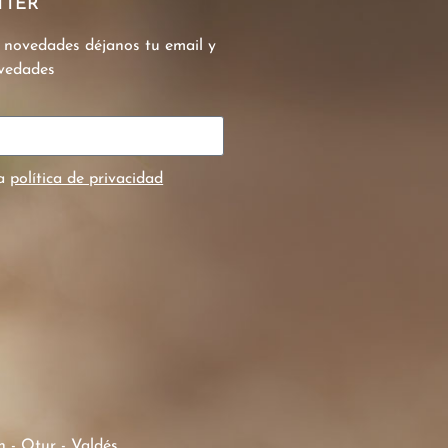
TTER
s novedades déjanos tu email y
ovedades
la
política de privacidad
 - Otur - Valdés