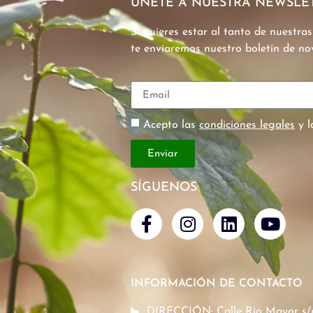
ÚNETE A NUESTRA NEWSLE
Si quieres estar al tanto de nuestra
te enviaremos nuestro boletín de n
Acepto las
condiciones legales
y 
Enviar
SÍGUENOS
INFORMACIÓN DE CONTACTO
DIRECCIÓN: Calle Río Mayor s/n