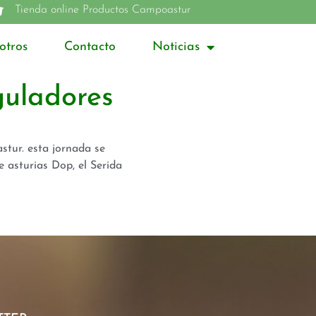
Tienda online Productos Campoastur
otros
Contacto
Noticias
guladores
stur. esta jornada se
 asturias Dop, el Serida