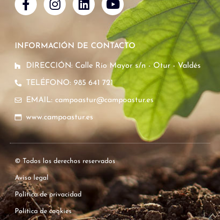
INFORMACIÓN DE CONTACTO
DIRECCIÓN: Calle Río Mayor s/n - Otur - Valdés
TELÉFONO: 985 641 721
EMAIL: campoastur@campoastur.es
www.campoastur.es
© Todos los derechos reservados
Aviso legal
Política de privacidad
Política de cookies